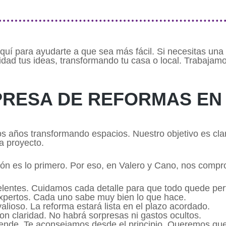
uí para ayudarte a que sea más fácil. Si necesitas un
dad tus ideas, transformando tu casa o local. Trabajamo
MPRESA DE REFORMAS E
 años transformando espacios. Nuestro objetivo es clar
a proyecto.
ión es lo primero. Por eso, en Valero y Cano, nos comp
lentes. Cuidamos cada detalle para que todo quede per
expertos. Cada uno sabe muy bien lo que hace.
lioso. La reforma estará lista en el plazo acordado.
on claridad. No habrá sorpresas ni gastos ocultos.
iende. Te aconsejamos desde el principio. Queremos que 